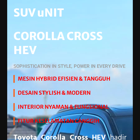
SUV uNIT
COROLLA CROSS
HEV
SOPHISTICATION IN STYLE, POWER IN EVERY DRIVE
MESIN HYBRID EFISIEN & TANGGUH
DESAIN STYLISH & MODERN
INTERIOR NYAMAN & FUNGSIONAL
FITUR KESELAMATAN CANGGIH
Toyota Corolla Cross HEV
hadir