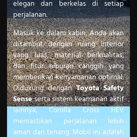
elegan dan berkelas di setiap
perjalanan.
Masuk ke dalam kabin, Anda akan
disambut dengan ruang interior
yang luas, material berkualitas,
dan fitur hiburan canggih yang
memberikan kenyamanan optimal.
Didukung dengan
Toyota Safety
Sense
serta sistem keamanan aktif
lainnya, Corolla Cross HEV
memastikan perjalanan lebih
aman dan tenang. Mobil ini adalah