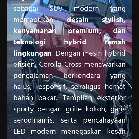
sebagai SUV modern yang
memadukan
desain stylish,
kenyamanan premium, dan
teknologi hybrid ramah
lingkungan
. Dengan mesin hybrid
efisien, Corolla Cross menawarkan
pengalaman berkendara yang
halus, responsif, sekaligus hemat
bahan bakar. Tampilan eksterior
sporty dengan grille kokoh, garis
aerodinamis, serta pencahayaan
LED modern menegaskan kesan