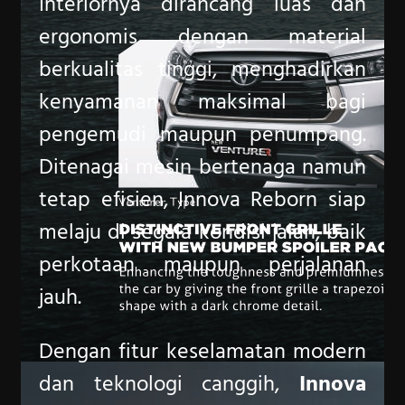
Interiornya dirancang luas dan
ergonomis dengan material
berkualitas tinggi, menghadirkan
kenyamanan maksimal bagi
pengemudi maupun penumpang.
Ditenagai mesin bertenaga namun
tetap efisien, Innova Reborn siap
melaju di segala kondisi jalan, baik
perkotaan maupun perjalanan
jauh.
Dengan fitur keselamatan modern
dan teknologi canggih,
Innova