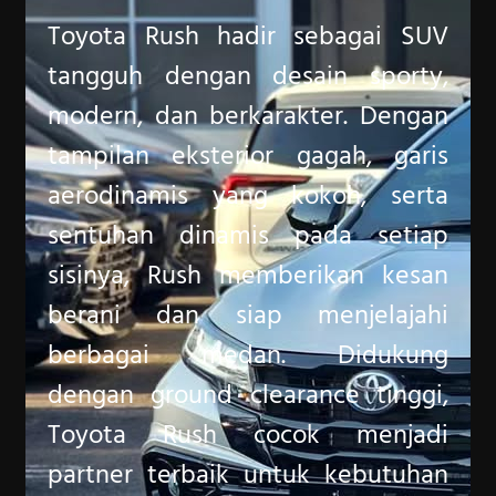
Toyota Rush hadir sebagai SUV
tangguh dengan desain sporty,
modern, dan berkarakter. Dengan
tampilan eksterior gagah, garis
aerodinamis yang kokoh, serta
sentuhan dinamis pada setiap
sisinya, Rush memberikan kesan
berani dan siap menjelajahi
berbagai medan. Didukung
dengan ground clearance tinggi,
Toyota Rush cocok menjadi
partner terbaik untuk kebutuhan