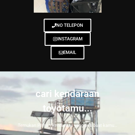
NO TELEPON
INSTAGRAM
EMAIL
cari kendaraan
toyotamu...
Temukan Pilihan kendaraan yang pas buat kamu…