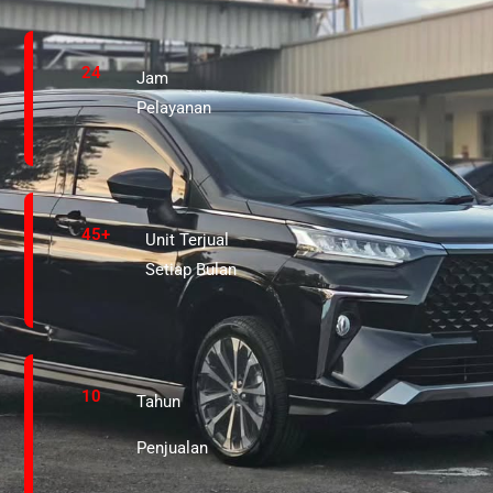
24
Jam
Pelayanan
45+
Unit Terjual
Setiap Bulan
10
Tahun
Penjualan